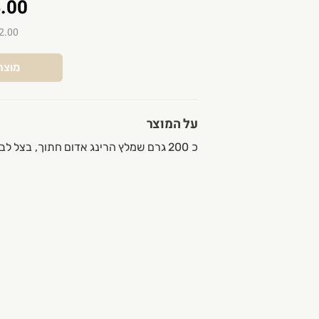
.00
₪12.00 ל-
מוצר
על המוצר
כ 200 גרם שמלץ הרינג אדום חתוך, בצל לבן וירוק, פלפל שחור ושמן זית