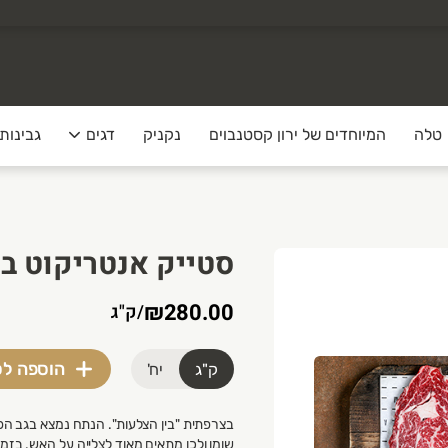
טלה
המיוחדים של ירון קסטנבוים
נקניק
דגים
גבינות
 מעולה.
שלוח על קטנוע אקספרס שמגיע בדיוק בזמן שנוח לכ
סטייק אנטריקוט ב
₪280.00
/
ק"ג
הוספה ל
ק"ג
יח'
בצרפתית "בין הצלעות". הנתח נמצא בגב הפר
שומן ולכן מתאים מאוד לצלייה על האש. בזמ