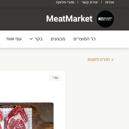
אודות
יצירת קשר
אזורי חלוקה
MeatMarke
MeatMarket
ופתעים? גם אנחנו!
כל המוצרים
מבצעים
בקר
עוף ואווז
תחדשנו באתר חדש ומקצועי כדי להעניק לכם שרות
ם המשלוחים משתדרגים, למזמינים יש לנו שירות מ
חזרה לחנות
וות MeatMarket
M2
טרי