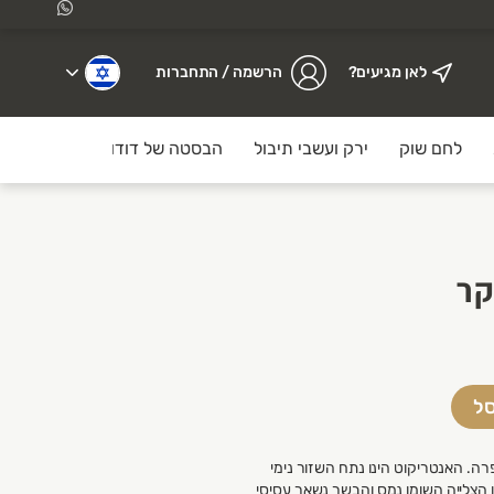
לאן מגיעים?
הרשמה / התחברות
לחם שוק
ירק ועשבי תיבול
הבסטה של דודו תאילנדי
מזו
ם.
קר
סל
ה. האנטריקוט הינו נתח השזור נימי
ן הצלייה השומן נמס והבשר נשאר עסיסי