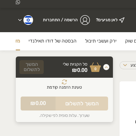
לאן מגיעים?
הרשמה / התחברות
 שוק
ירק ועשבי תיבול
הבסטה של דודו תאילנדי
מזווה
ם.
המשך
סל הקניות שלי
בצע
0
₪0.00
לתשלום
טעינת הזמנה קודמת
סל הקניות שלכם ריק
₪0.00
המשך לתשלום
התחילו להוסיף מוצרים
שערוך. עלות סופית לפי שקילה.