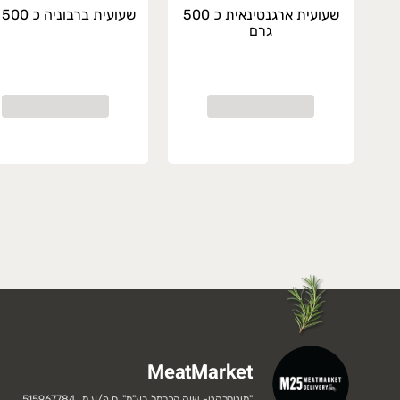
שעועית ארגנטינאית כ 500
שעועית ברבוניה כ 500 גרם
גרם
MeatMarket
"
מיטמרקט- שוק הכרמל בע"מ
" ,
ח.פ/ע.מ.
515967784