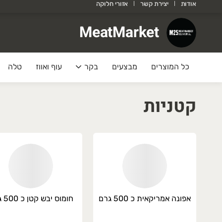
אודות
יצירת קשר
אזורי חלוקה
MeatMarke
MeatMarket
ופתעים? גם אנחנו!
כל המוצרים
מבצעים
בקר
עוף ואווז
טלה
תחדשנו באתר חדש ומקצועי כדי להעניק לכם שרות
ם המשלוחים משתדרגים, למזמינים יש לנו שירות מ
קטניות
וות MeatMarket
M2
אפונה אמריקאית כ 500 גרם
חומוס יבש קטן כ 500 גרם